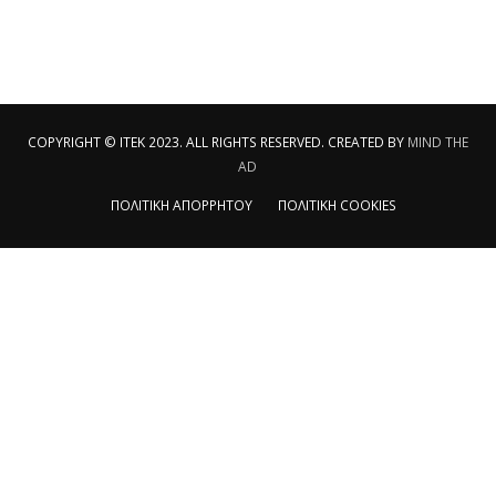
COPYRIGHT © ITEK 2023. ALL RIGHTS RESERVED. CREATED BY
MIND THE
AD
ΠΟΛΙΤΙΚΗ ΑΠΟΡΡΗΤΟΥ
ΠΟΛΙΤΙΚΗ COOKIES