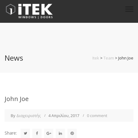
News
Itek
>
Team
>
John Joe
John Joe
By
Διαχειριστής
4 Απριλίου, 2017
0 comment
Share: